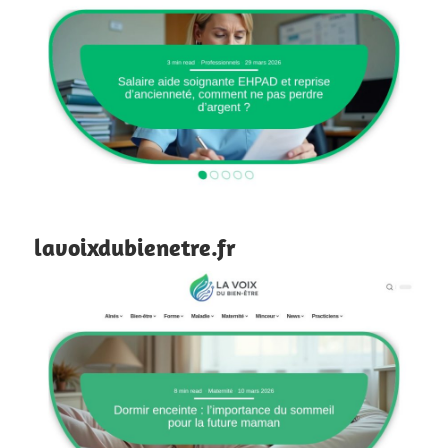
lavoixdubienetre.fr