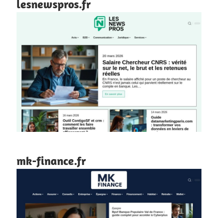
lesnewspros.fr
mk-finance.fr