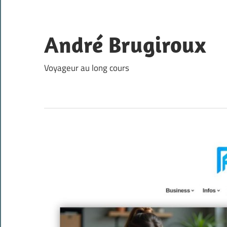
Skip
to
content
André Brugiroux
Voyageur au long cours