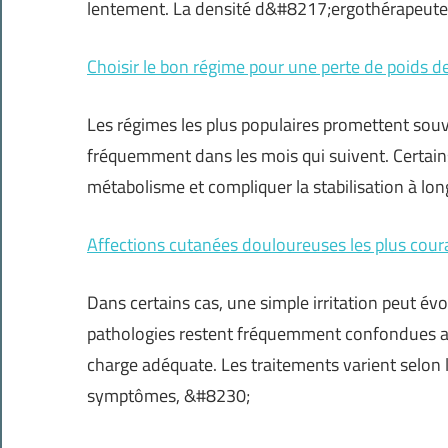
lentement. La densité d&#8217;ergothérapeutes
Choisir le bon régime pour une perte de poids de
Les régimes les plus populaires promettent souve
fréquemment dans les mois qui suivent. Certains
métabolisme et compliquer la stabilisation à lon
Affections cutanées douloureuses les plus cour
Dans certains cas, une simple irritation peut év
pathologies restent fréquemment confondues ave
charge adéquate. Les traitements varient selon l
symptômes, &#8230;