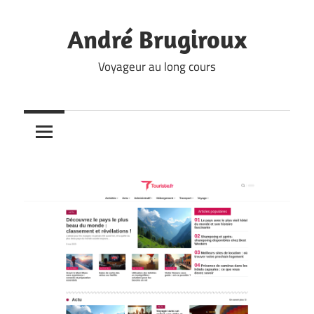
Skip
to
André Brugiroux
content
Voyageur au long cours