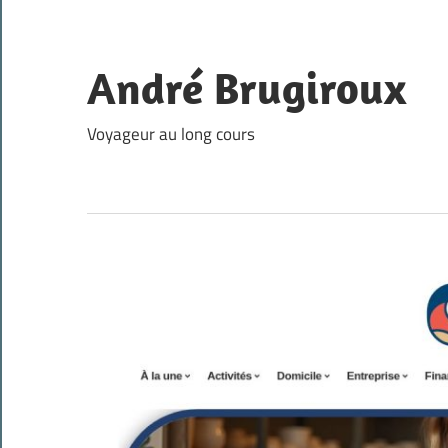
Skip
to
content
André Brugiroux
Voyageur au long cours