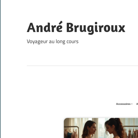
Skip
to
content
André Brugiroux
Voyageur au long cours