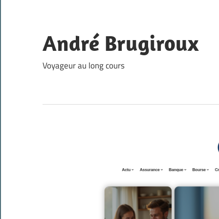
Skip
to
content
André Brugiroux
Voyageur au long cours