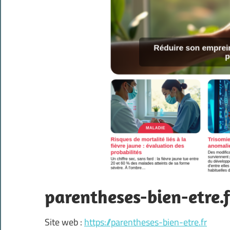
parentheses-bien-etre.f
Site web :
https://parentheses-bien-etre.fr