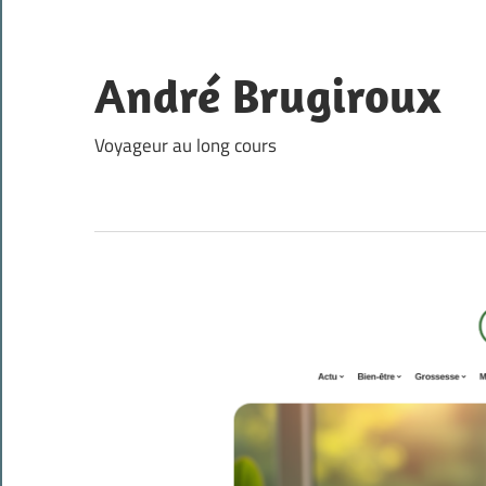
Skip
to
content
André Brugiroux
Voyageur au long cours