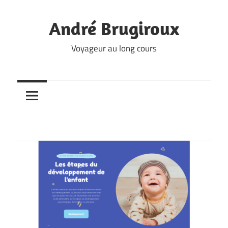
Skip
to
André Brugiroux
content
Voyageur au long cours