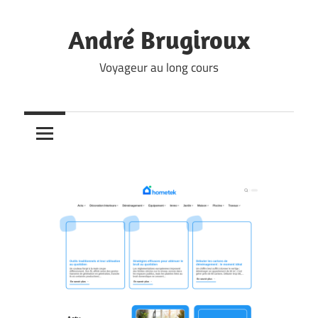
Skip
to
André Brugiroux
content
Voyageur au long cours