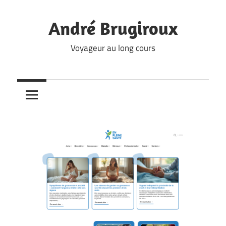
Skip
to
André Brugiroux
content
Voyageur au long cours