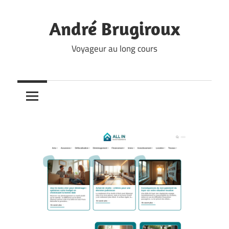
Skip
to
André Brugiroux
content
Voyageur au long cours